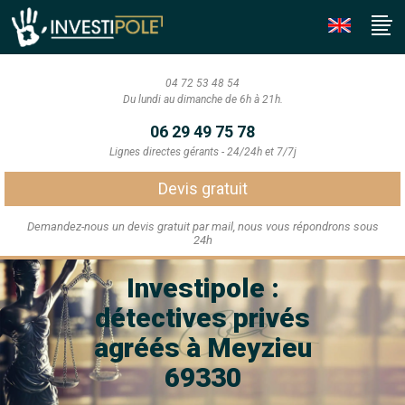
04 72 53 48 54
Du lundi au dimanche de 6h à 21h.
06 29 49 75 78
Lignes directes gérants - 24/24h et 7/7j
Devis gratuit
Demandez-nous un devis gratuit par mail, nous vous répondrons sous
24h
Investipole :
détectives privés
agréés à Meyzieu
69330