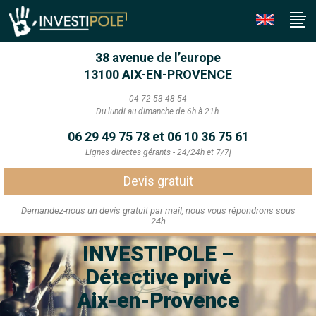
38 avenue de l’europe
13100 AIX-EN-PROVENCE
04 72 53 48 54
Du lundi au dimanche de 6h à 21h.
06 29 49 75 78 et 06 10 36 75 61
Lignes directes gérants - 24/24h et 7/7j
Devis gratuit
Demandez-nous un devis gratuit par mail, nous vous répondrons sous
24h
INVESTIPOLE –
Détective privé
Aix-en-Provence