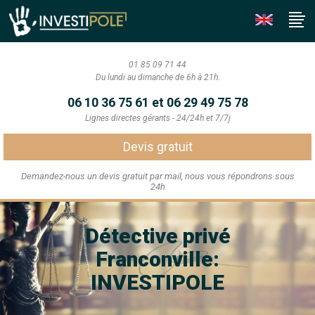
01 85 09 71 44
Du lundi au dimanche de 6h à 21h.
06 10 36 75 61 et 06 29 49 75 78
Lignes directes gérants - 24/24h et 7/7j
Devis gratuit
Demandez-nous un devis gratuit par mail, nous vous répondrons sous
24h
Détective privé
Franconville:
INVESTIPOLE