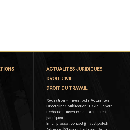
ATIONS
ACTUALITÉS JURIDIQUES
DROIT CIVIL
DROIT DU TRAVAIL
Rédaction – Investipole Actualités
Directeur de publication : David Liobard
Rédaction : Investipole – Actualités
juridiques
Email presse : contact@investipole.fr
Adresse : [91 rue du Faubourg Saint-