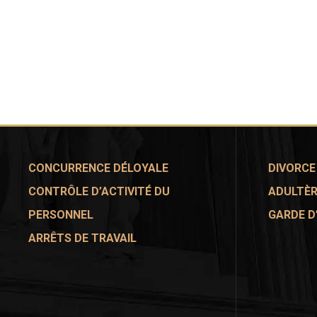
CONCURRENCE DÉLOYALE
DIVORCE
CONTRÔLE D’ACTIVITÉ DU
ADULTÈRE
PERSONNEL
GARDE D
ARRÊTS DE TRAVAIL