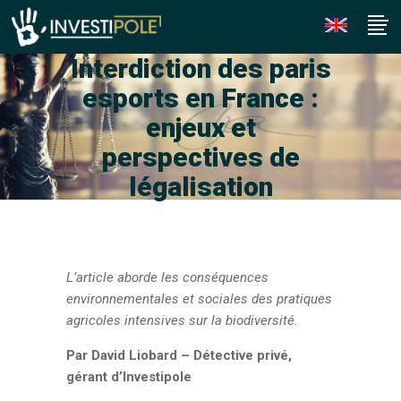
Interdiction des paris
esports en France :
enjeux et
perspectives de
légalisation
L’article aborde les conséquences
environnementales et sociales des pratiques
agricoles intensives sur la biodiversité.
Par David Liobard – Détective privé,
gérant d’Investipole