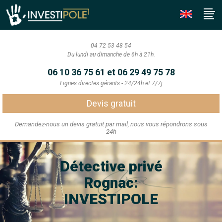
04 72 53 48 54
Du lundi au dimanche de 6h à 21h.
06 10 36 75 61 et 06 29 49 75 78
Lignes directes gérants - 24/24h et 7/7j
Devis gratuit
Demandez-nous un devis gratuit par mail, nous vous répondrons sous
24h
Détective privé
Rognac:
INVESTIPOLE