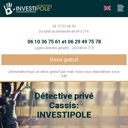
04 72 53 48 54
Du lundi au dimanche de 6h à 21h.
06 10 36 75 61 et 06 29 49 75 78
Lignes directes gérants - 24/24h et 7/7j
Devis gratuit
Demandez-nous un devis gratuit par mail, nous vous répondrons sous
24h
Détective privé
Cassis:
INVESTIPOLE