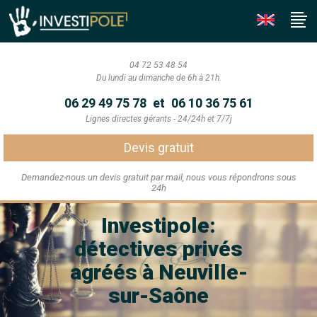
04 72 53 48 54
Du lundi au dimanche de 6h à 21h.
06 29 49 75 78
et
06 10 36 75 61
Lignes directes gérants - 24/24h et 7/7j
Devis gratuit
Demandez-nous un devis gratuit par mail, nous vous répondrons sous
24h
Investipole:
détectives privés
agréés à Neuville-
sur-Saône