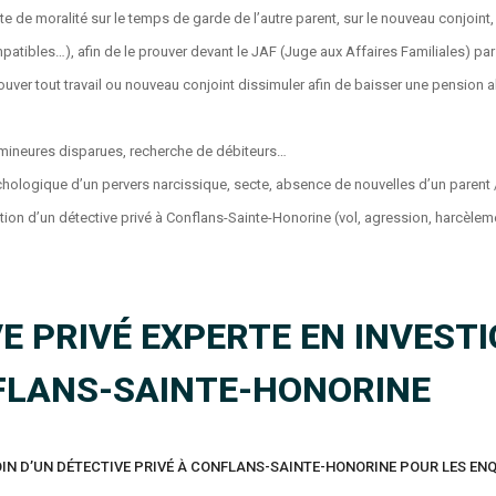
 de moralité sur le temps de garde de l’autre parent, sur le nouveau conjoint,
atibles…), afin de le prouver devant le JAF (Juge aux Affaires Familiales) par 
ouver tout travail ou nouveau conjoint dissimuler afin de baisser une pension a
mineures disparues, recherche de débiteurs…
hologique d’un pervers narcissique, secte, absence de nouvelles d’un parent 
ntion d’un détective privé à Conflans-Sainte-Honorine (vol, agression, harcèle
E PRIVÉ EXPERTE EN INVEST
FLANS-SAINTE-HONORINE
IN D’UN DÉTECTIVE PRIVÉ À CONFLANS-SAINTE-HONORINE POUR LES ENQ