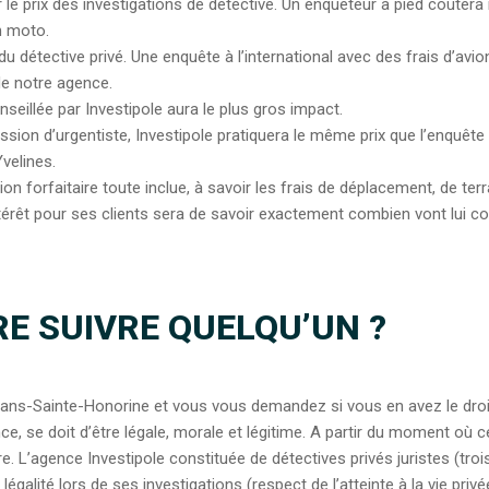
 prix des investigations de détective. Un enquêteur à pied coûtera m
n moto.
s du détective privé. Une enquête à l’international avec des frais d’avi
de notre agence.
nseillée par Investipole aura le plus gros impact.
ssion d’urgentiste, Investipole pratiquera le même prix que l’enquête
velines.
tion forfaitaire toute inclue, à savoir les frais de déplacement, de te
intérêt pour ses clients sera de savoir exactement combien vont lui c
RE SUIVRE QUELQU’UN ?
lans-Sainte-Honorine et vous vous demandez si vous en avez le droi
ce, se doit d’être légale, morale et légitime. A partir du moment où 
ure. L’agence Investipole constituée de détectives privés juristes (tr
égalité lors de ses investigations (respect de l’atteinte à la vie privé