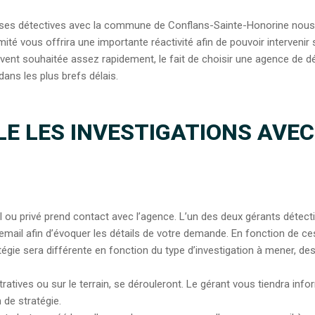
e ses détectives avec la commune de Conflans-Sainte-Honorine nous p
té vous offrira une importante réactivité afin de pouvoir intervenir s
uvent souhaitée assez rapidement, le fait de choisir une agence de d
ans les plus brefs délais.
E LES INVESTIGATIONS AVEC
 ou privé prend contact avec l’agence. L’un des deux gérants détect
mail afin d’évoquer les détails de votre demande. En fonction de c
atégie sera différente en fonction du type d’investigation à mener, d
istratives ou sur le terrain, se dérouleront. Le gérant vous tiendra i
 de stratégie.