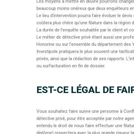
Les moyens à mettre en œuvre pourrons changer le
beaucoup moins onéreux que deux enquêteurs e
Le lieu d’intervention pourra faire évoluer le devi
coûtera plus chère qu’une filature dans la région 
La durée de l’enquête souhaitée par le client et co
Le métier de détective privé étant aussi une profe
Honorine ou sur l’ensemble du département des Y
Investipole pratiquera le plus souvent une tarifica
privés, ainsi que la rédaction de ses rapports. L’
ou surfacturation en fin de dossier.
EST-CE LÉGAL DE FAI
Vous souhaitez faire suivre une personne à Conf
détective privé, pour être acceptée par notre agen
entendu le droit de nous faire effectuer une filat
diplôme) respectera avec la plus grande rigueur la l