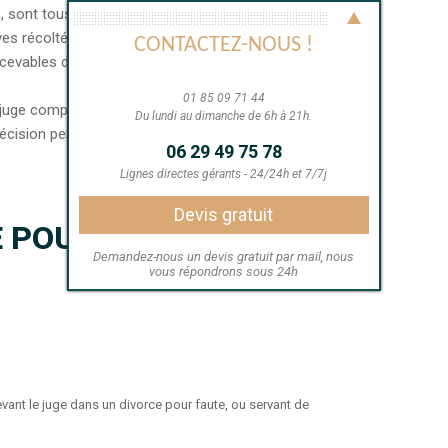
sont tous titulaires des diplômes officiels (IFAR)
euves récoltées à Conflans-Sainte-Honorine par
CONTACTEZ-NOUS !
cevables devant tous les tribunaux de la Justice
01 85 09 71 44
juge compétent, pourra servir à toute négociation
Du lundi au dimanche de 6h à 21h.
décision personnel ou professionnelle.
06 29 49 75 78
Lignes directes gérants - 24/24h et 7/7j
Devis gratuit
E POUR SES CLIENTS
Demandez-nous un devis gratuit par mail, nous
vous répondrons sous 24h
devant le juge dans un divorce pour faute, ou servant de