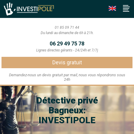
01 85 09 71 44
Du lundi au dimanche de 6h à 21h.
06 29 49 75 78
Lignes directes gérants - 24/24h et 7/7j
Devis gratuit
Demandez-nous un devis gratuit par mail, nous vous répondrons sous
24h
Détective privé
Bagneux:
INVESTIPOLE