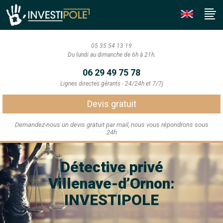
05 35 54 13 19
Du lundi au dimanche de 6h à 21h.
06 29 49 75 78
Lignes directes gérants - 24/24h et 7/7j
Devis gratuit
Demandez-nous un devis gratuit par mail, nous vous répondrons sous
24h
Détective privé
Villenave-d’Ornon:
INVESTIPOLE