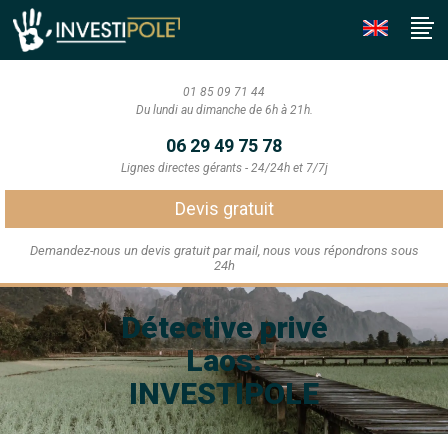
01 85 09 71 44
Du lundi au dimanche de 6h à 21h.
06 29 49 75 78
Lignes directes gérants - 24/24h et 7/7j
Devis gratuit
Demandez-nous un devis gratuit par mail, nous vous répondrons sous
24h
Détective privé
Laos:
INVESTIPOLE