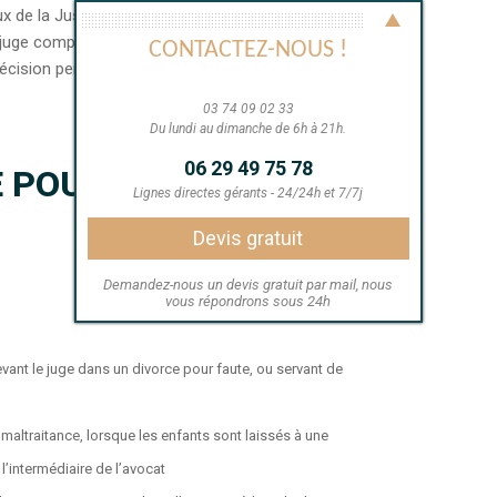
x de la Justice française.
juge compétent, pourra servir à toute négociation
CONTACTEZ-NOUS !
décision personnel ou professionnelle.
03 74 09 02 33
Du lundi au dimanche de 6h à 21h.
06 29 49 75 78
E POUR SES CLIENTS
Lignes directes gérants - 24/24h et 7/7j
Devis gratuit
Demandez-nous un devis gratuit par mail, nous
vous répondrons sous 24h
devant le juge dans un divorce pour faute, ou servant de
 maltraitance, lorsque les enfants sont laissés à une
l’intermédiaire de l’avocat