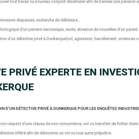
ouver tout travail ou nouveau conjoint dissimuler afin de baisser une pension a
mineures disparues, recherche de débiteurs…
hologique d’un pervers narcissique, secte, absence de nouvelles d’un parent 
ntion d’un détective privé à Dunkerque(vol, agression, harcèlement, violences 
E PRIVÉ EXPERTE EN INVEST
KERQUE
IN D’UN DÉTECTIVE PRIVÉ À DUNKERQUE POUR LES ENQUÊTES INDUSTRIE
non-respect d’une clause de non-concurrence, vol ou transfert de fichier clien
étective infiltré afin de démontrer un vol ou tout autre préjudice.