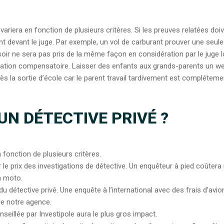
ariera en fonction de plusieurs critères. Si les preuves relatées doive
t devant le juge. Par exemple, un vol de carburant prouver une seule
soir ne sera pas pris de la même façon en considération par le juge l
ation compensatoire. Laisser des enfants aux grands-parents un wee
ès la sortie d’école car le parent travail tardivement est complétemen
UN DÉTECTIVE PRIVÉ ?
n fonction de plusieurs critères.
 prix des investigations de détective. Un enquêteur à pied coûtera m
n moto.
s du détective privé. Une enquête à l’international avec des frais d’avi
de notre agence.
nseillée par Investipole aura le plus gros impact.