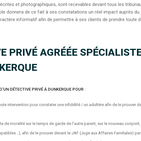
 écrites et photographiques, sont recevables devant tous les tribunau
ole donnera de ce fait à ses constatations un réel impact auprès du 
aractère informatif afin de permettre à ses clients de prendre toute 
E PRIVÉ AGRÉÉE SPÉCIALIST
NKERQUE
D’UN DÉTECTIVE PRIVÉ À DUNKERQUE POUR :
ute intervention pour constater une infidélité / un adultère afin de le prouver 
 de moralité sur le temps de garde de l’autre parent, sur le nouveau conjoint,
atibles…), afin de le prouver devant le JAF (Juge aux Affaires Familiales) par 