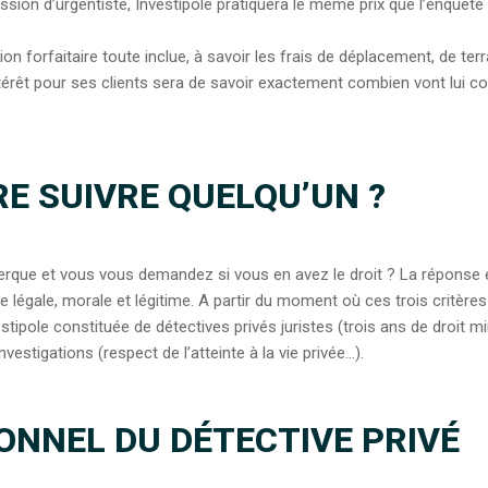
ssion d’urgentiste, Investipole pratiquera le même prix que l’enquêt
tion forfaitaire toute inclue, à savoir les frais de déplacement, de te
intérêt pour ses clients sera de savoir exactement combien vont lui c
RE SUIVRE QUELQU’UN ?
rque et vous vous demandez si vous en avez le droit ? La réponse e
e légale, morale et légitime. A partir du moment où ces trois critère
estipole constituée de détectives privés juristes (trois ans de droit
nvestigations (respect de l’atteinte à la vie privée…).
ONNEL DU DÉTECTIVE PRIVÉ