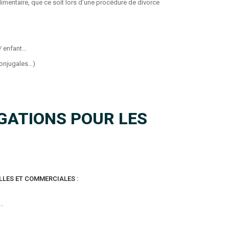
limentaire, que ce soit lors d’une procédure de divorce
/ enfant…
conjugales…)
IGATIONS POUR LES
LLES ET COMMERCIALES :
t…