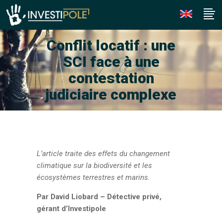
Conflit locatif : une
SCI face à une
contestation
judiciaire complexe
L’article traite des effets du changement
climatique sur la biodiversité et les
écosystèmes terrestres et marins.
Par David Liobard – Détective privé,
gérant d’Investipole